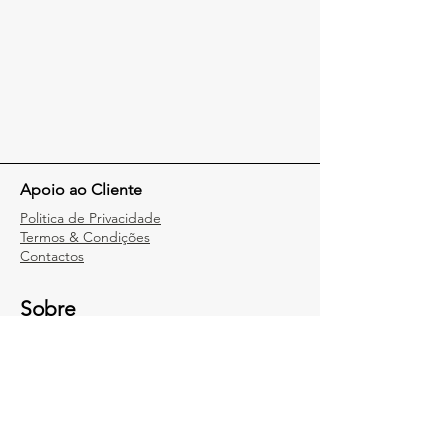
Apoio ao Cliente
Politica de Privacidade
Termos & Condições
Contactos
Sobre
Madis Way
Projectos
Orçamento
Carreiras
Blog